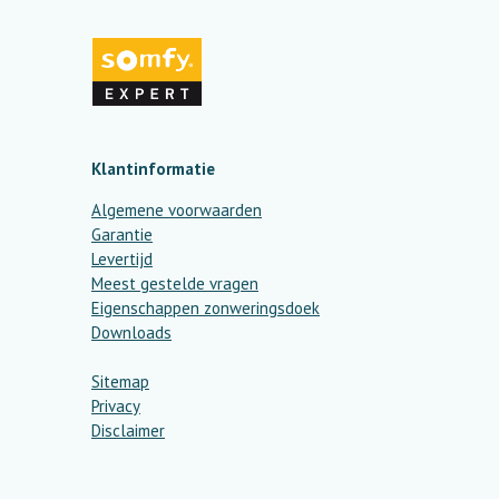
c
s
e
t
b
a
o
g
o
r
k
a
m
Klantinformatie
Algemene voorwaarden
Garantie
Levertijd
Meest gestelde vragen
Eigenschappen zonweringsdoek
Downloads
Sitemap
Privacy
Disclaimer