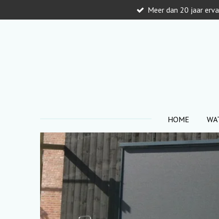
Meer dan 20 jaar erva
Ga
direct
naar
de
hoofdinhoud
HOME
WA