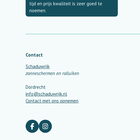
tijd en prijs kwaliteit is zeer goed te
noemen.
Contact
Schaduwrijk
zonneschermen en rolluiken
Dordrecht
info@schaduwrijk.nl
Contact met ons opnemen
F
I
a
n